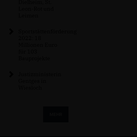
Dielheim, St.
Leon-Rot und
Leimen
Sportstättenförderung
2022: 18
Millionen Euro
für 103
Bauprojekte
Justizministerin
Gentges in
Wiesloch
MEHR