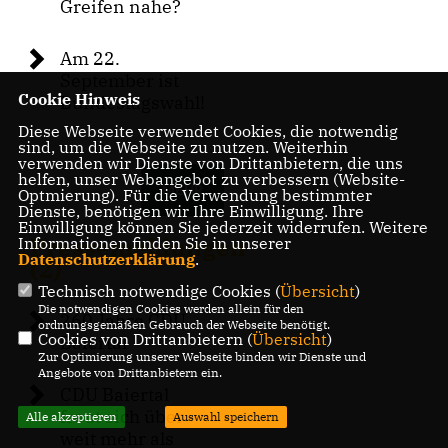
Greifen nahe?
Am 22.
September ist
Cookie Hinweis
Bundestagswahl!
Diese Webseite verwendet Cookies, die notwendig
sind, um die Webseite zu nutzen. Weiterhin
verwenden wir Dienste von Drittanbietern, die uns
helfen, unser Webangebot zu verbessern (Website-
MEHR
Optmierung). Für die Verwendung bestimmter
Dienste, benötigen wir Ihre Einwilligung. Ihre
Einwilligung können Sie jederzeit widerrufen. Weitere
Pressemeldungen
Informationen finden Sie in unserer
Datenschutzerklärung
.
(2)
Technisch notwendige Cookies (
Übersicht
)
Die notwendigen Cookies werden allein für den
260 Jahre CDU
ordnungsgemäßen Gebrauch der Webseite benötigt.
Cookies von Drittanbietern (
Übersicht
)
Baiertal
Zur Optimierung unserer Webseite binden wir Dienste und
Angebote von Drittanbietern ein.
CDU Baiertal
freut sich über
Alle akzeptieren
Auswahl speichern
weit mehr als