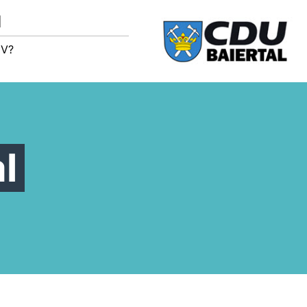
M
IV?
l