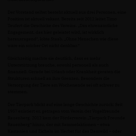
Der Vorstand selbst besteht aktuell aus drei Personen, eine
Position ist aktuell vakant. Bereits seit 2012 leitet Timo
Teufert die Geschicke des Vereins. „Das ehrenamtliche
Engagement, das hier geleistet wird, ist wirklich
herausragend“, lobte Staab. „Ohne Menschen wie diese
wäre ein solcher Ort nicht denkbar.“
Gleichzeitig machte sie deutlich, dass es mehr
Unterstützung brauche, sowohl personell als auch
finanziell. Gerade bei Urlaub oder Krankheit geraten die
Strukturen schnell an ihre Grenzen. Besonders die
Versorgung der Tiere am Wochenende sei oft schwer zu
stemmen.
Der Tierpark blickt auf eine lange Geschichte zurück: Seit
1957 existiert er, getragen vom Verein der Vogelfreunde
Rauenberg. 2012 kam der Förderverein „Tierpark Freunde
Rauenberg“ hinzu, der mit Sammelaktionen – etwa
Kastanien und Eicheln im Herbst für das Damwild – oder