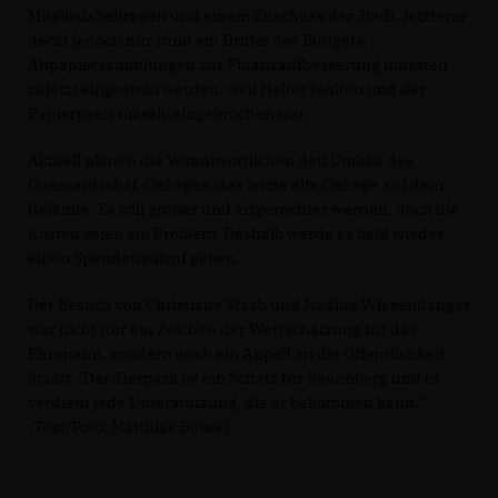
Mitgliedsbeiträgen und einem Zuschuss der Stadt, letzterer
deckt jedoch nur rund ein Drittel des Budgets.
Altpapiersammlungen zur Finanzaufbesserung mussten
zuletzt eingestellt werden, weil Helfer fehlten und der
Papierpreis massiv eingebrochen war.
Aktuell planen die Verantwortlichen den Umbau des
Ouessantschaf-Geheges, das letzte alte Gehege auf dem
Gelände. Es soll größer und artgerechter werden, doch die
Kosten seien ein Problem. Deshalb werde es bald wieder
einen Spendenaufruf geben.
Der Besuch von Christiane Staab und Nadine Wiesendanger
war nicht nur ein Zeichen der Wertschätzung für das
Ehrenamt, sondern auch ein Appell an die Öffentlichkeit.
Staab: "Der Tierpark ist ein Schatz für Rauenberg und er
verdient jede Unterstützung, die er bekommen kann."
(Text/Foto: Matthias Busse)