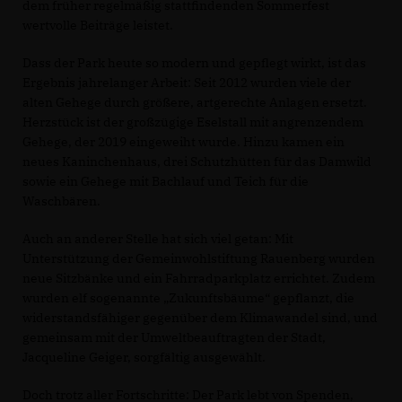
dem früher regelmäßig stattfindenden Sommerfest
wertvolle Beiträge leistet.
Dass der Park heute so modern und gepflegt wirkt, ist das
Ergebnis jahrelanger Arbeit: Seit 2012 wurden viele der
alten Gehege durch größere, artgerechte Anlagen ersetzt.
Herzstück ist der großzügige Eselstall mit angrenzendem
Gehege, der 2019 eingeweiht wurde. Hinzu kamen ein
neues Kaninchenhaus, drei Schutzhütten für das Damwild
sowie ein Gehege mit Bachlauf und Teich für die
Waschbären.
Auch an anderer Stelle hat sich viel getan: Mit
Unterstützung der Gemeinwohlstiftung Rauenberg wurden
neue Sitzbänke und ein Fahrradparkplatz errichtet. Zudem
wurden elf sogenannte „Zukunftsbäume“ gepflanzt, die
widerstandsfähiger gegenüber dem Klimawandel sind, und
gemeinsam mit der Umweltbeauftragten der Stadt,
Jacqueline Geiger, sorgfältig ausgewählt.
Doch trotz aller Fortschritte: Der Park lebt von Spenden,