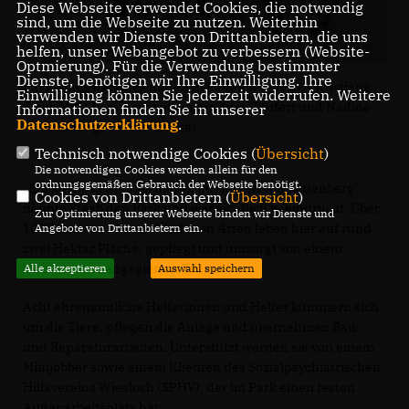
Diese Webseite verwendet Cookies, die notwendig
sind, um die Webseite zu nutzen. Weiterhin
verwenden wir Dienste von Drittanbietern, die uns
helfen, unser Webangebot zu verbessern (Website-
Optmierung). Für die Verwendung bestimmter
Dienste, benötigen wir Ihre Einwilligung. Ihre
Ein kleines Paradies mitten in Rauenberg (v.l.): Christiane
Einwilligung können Sie jederzeit widerrufen. Weitere
Staab MdL, Vereinsvorsitzender Timo Teufert und Nadine
Informationen finden Sie in unserer
Datenschutzerklärung
.
Wiesendanger. (Foto: Busse)
Technisch notwendige Cookies (
Übersicht
)
Die notwendigen Cookies werden allein für den
ordnungsgemäßen Gebrauch der Webseite benötigt.
Ein kleines Paradies mitten im Herzen von Rauenberg"
Cookies von Drittanbietern (
Übersicht
)
nannte Staab den Park und war sichtlich beeindruckt. Über
Zur Optimierung unserer Webseite binden wir Dienste und
100 Tiere aus 16 verschiedenen Arten leben hier auf rund
Angebote von Drittanbietern ein.
zwei Hektar Fläche, gepflegt und umsorgt von einem
kleinen, aber engagierten Team.
Alle akzeptieren
Auswahl speichern
Acht ehrenamtliche Helferinnen und Helfer kümmern sich
um die Tiere, pflegen die Anlage und übernehmen Bau-
und Reparaturarbeiten. Unterstützt werden sie von einem
Minijobber sowie einem Klienten des Sozialpsychiatrischen
Hilfsvereins Wiesloch (SPHV), der im Park einen festen
Außenarbeitsplatz hat.