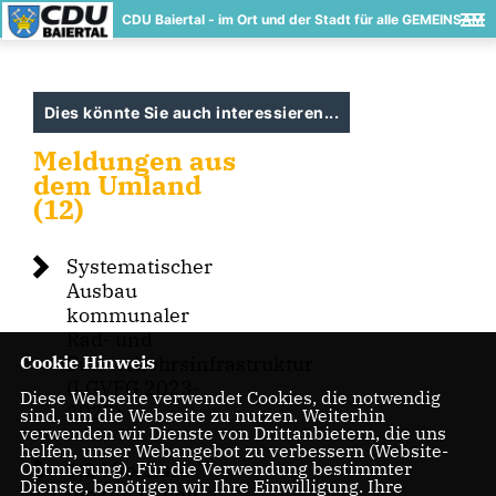
CDU Baiertal - im Ort und der Stadt für alle GEMEINSAM
Dies könnte Sie auch interessieren...
Meldungen aus
dem Umland
(12)
Systematischer
Ausbau
kommunaler
Rad- und
Cookie Hinweis
Fußverkehrsinfrastruktur
(LGVFG 2023-
Diese Webseite verwendet Cookies, die notwendig
2027)
sind, um die Webseite zu nutzen. Weiterhin
verwenden wir Dienste von Drittanbietern, die uns
helfen, unser Webangebot zu verbessern (Website-
Optmierung). Für die Verwendung bestimmter
6,2 Mio. Euro
Dienste, benötigen wir Ihre Einwilligung. Ihre
fließen in den