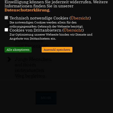
Einwilligung können Sie jederzeit widerrufen. Weitere
Wahlkreis
Informationen finden Sie in unserer
Datenschutzerklärung
.
Wiesloch
Technisch notwendige Cookies (
Übersicht
)
Die notwendigen Cookies werden allein für den
"Das ist ein
ordnungsgemäßen Gebrauch der Webseite benötigt.
Kampf für die
Cookies von Drittanbietern (
Übersicht
)
Gesundheit der
Zur Optimierung unserer Webseite binden wir Dienste und
Angebote von Drittanbietern ein.
Patientinnen
und Patienten“
Alle akzeptieren
Auswahl speichern
Junge Menschen
auf ihrem
individuellen
Weg begleiten
MEHR