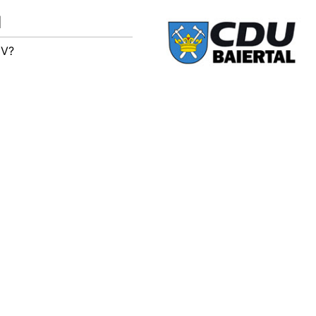
M
IV?