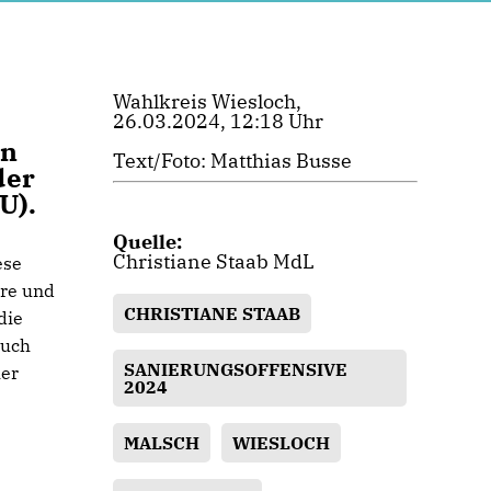
Wahlkreis Wiesloch,
26.03.2024, 12:18 Uhr
in
Text/Foto: Matthias Busse
der
U).
Quelle:
Christiane Staab MdL
ese
ere und
CHRISTIANE STAAB
die
auch
SANIERUNGSOFFENSIVE
her
2024
MALSCH
WIESLOCH