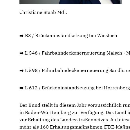
Christiane Staab MdL
➡️ B3 / Brückeninstandsetzung bei Wiesloch
➡️ L 546 / Fahrbahndeckenerneuerung Malsch - 
➡️ L 598 / Fahnrbahndeckenerneuerung Sandhaus
➡️ L 612 / Brückeninstandsetzung bei Horrenber
Der Bund stellt in diesem Jahr voraussichtlich r
in Baden-Württemberg zur Verfügung. Das Land in
zur Erhaltung des Landesstraßennetzes. Auf die
mehr als 160 Erhaltungsmaßnahmen (FDE-Maßnah