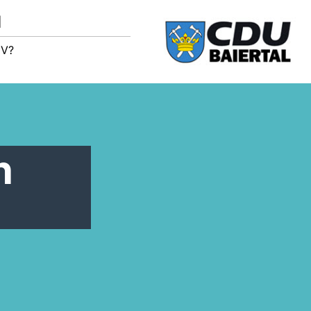
M
IV?
n