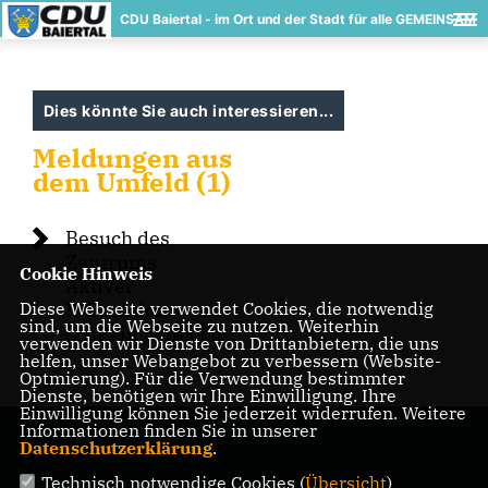
CDU Baiertal - im Ort und der Stadt für alle GEMEINSAM
Dies könnte Sie auch interessieren...
Meldungen aus
dem Umfeld (1)
Besuch des
Zentrums
Cookie Hinweis
Aktiver
Diese Webseite verwendet Cookies, die notwendig
Prävention
sind, um die Webseite zu nutzen. Weiterhin
(ZAP) in Nußloch
verwenden wir Dienste von Drittanbietern, die uns
helfen, unser Webangebot zu verbessern (Website-
Optmierung). Für die Verwendung bestimmter
Dienste, benötigen wir Ihre Einwilligung. Ihre
Einwilligung können Sie jederzeit widerrufen. Weitere
Informationen finden Sie in unserer
Datenschutzerklärung
.
Technisch notwendige Cookies (
Übersicht
)