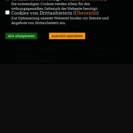
Die notwendigen Cookies werden allein für den
IMPRESSUM
DATENSCHUTZ
KONTAKT
ordnungsgemäßen Gebrauch der Webseite benötigt.
Cookies von Drittanbietern (
Übersicht
)
CDU Wiesloch
Zur Optimierung unserer Webseite binden wir Dienste und
Angebote von Drittanbietern ein.
Mitgliederbereich
Alle akzeptieren
Auswahl speichern
© 2026 CDU-Ortsverband
Realisation: Sharkness Media
Baiertal
GmbH & Co. KG
Alle Rechte vorbehalten.