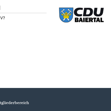
M
IV?
tgliederbereich