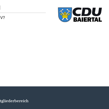
M
IV?
tgliederbereich