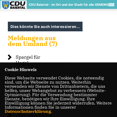
CDU Baiertal - im Ort und der Stadt für alle GEMEINSAM
Dies könnte Sie auch interessieren...
Meldungen aus
dem Umland (7)
Spargel für
Hagel
Cookie Hinweis
Ehrenamt im
Diese Webseite verwendet Cookies, die notwendig
Fokus
sind, um die Webseite zu nutzen. Weiterhin
verwenden wir Dienste von Drittanbietern, die uns
helfen, unser Webangebot zu verbessern (Website-
Optmierung). Für die Verwendung bestimmter
Das Ehrenamt
Dienste, benötigen wir Ihre Einwilligung. Ihre
weiter stärken
Einwilligung können Sie jederzeit widerrufen. Weitere
Informationen finden Sie in unserer
Datenschutzerklärung
.
Ihre Geschichte