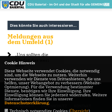
CDU Baiertal - im Ort und der Stadt für alle GEMEINSAM
Dies könnte Sie auch interessieren...
Meldungen aus
dem Umfeld (1)
Uns sollten die
Kinder das wert
Cookie Hinweis
sein“
Diese Webseite verwendet Cookies, die notwendig
sind, um die Webseite zu nutzen. Weiterhin
verwenden wir Dienste von Drittanbietern, die uns
helfen, unser Webangebot zu verbessern (Website-
Optmierung). Für die Verwendung bestimmter
Dienste, benötigen wir Ihre Einwilligung. Ihre
Einwilligung können Sie jederzeit widerrufen. Weitere
Informationen finden Sie in unserer
Datenschutzerklärung
.
IMPRESSUM
DATENSCHUTZ
KONTAKT
Technisch notwendige Cookies (
Übersicht
)