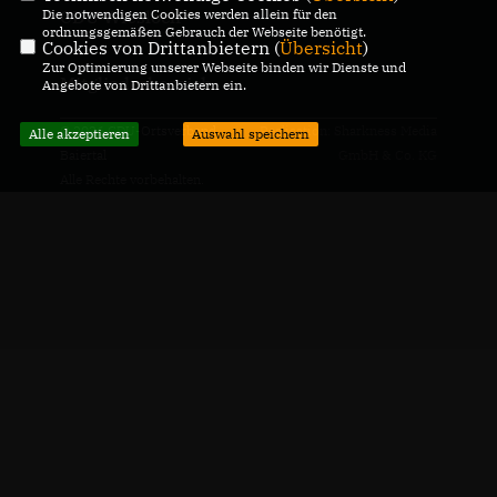
Die notwendigen Cookies werden allein für den
CDU Wiesloch
ordnungsgemäßen Gebrauch der Webseite benötigt.
Cookies von Drittanbietern (
Übersicht
)
Zur Optimierung unserer Webseite binden wir Dienste und
Mitgliederbereich
Angebote von Drittanbietern ein.
© 2026 CDU-Ortsverband
Realisation: Sharkness Media
Alle akzeptieren
Auswahl speichern
Baiertal
GmbH & Co. KG
Alle Rechte vorbehalten.