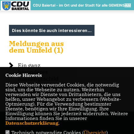
CDU Baiertal - im Ort und der Stadt für alle GEMEINSAM
Dies könnte Sie auch interessieren...
Meldungen aus
dem Umfeld (1)
Ein ganz
besonderes
Cookie Hinweis
Aushängeschild
Diese Webseite verwendet Cookies, die notwendig
der Gemeinde
sind, um die Webseite zu nutzen. Weiterhin
Dielheim
verwenden wir Dienste von Drittanbietern, die uns
helfen, unser Webangebot zu verbessern (Website-
Optmierung). Für die Verwendung bestimmter
Dienste, benötigen wir Ihre Einwilligung. Ihre
Einwilligung können Sie jederzeit widerrufen. Weitere
Informationen finden Sie in unserer
Datenschutzerklärung
.
Technisch notwendige Cookies (
Übersicht
)