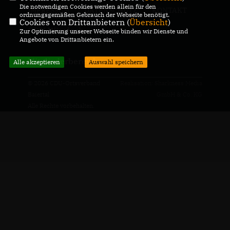
Die notwendigen Cookies werden allein für den
IMPRESSUM
DATENSCHUTZ
KONTAKT
ordnungsgemäßen Gebrauch der Webseite benötigt.
Cookies von Drittanbietern (
Übersicht
)
CDU Wiesloch
Zur Optimierung unserer Webseite binden wir Dienste und
Angebote von Drittanbietern ein.
Mitgliederbereich
Alle akzeptieren
Auswahl speichern
© 2026 CDU-Ortsverband
Realisation: Sharkness Media
Baiertal
GmbH & Co. KG
Alle Rechte vorbehalten.