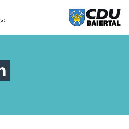
M
IV?
n