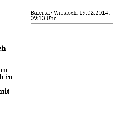
Baiertal/ Wiesloch, 19.02.2014,
09:13 Uhr
ch
 im
h in
mit